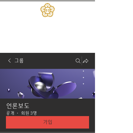
대한민국헌정회
​헌정아카데미
그룹
언론보도
공개
·
회원 3명
가입