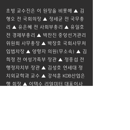
초빙 교수진은 이 원장을 비롯해 ▲ 김
형오 전 국회의장 ▲ 정세균 전 국무총
리 ▲ 유은혜 전 사회부총리 ▲ 유일호 
전 경제부총리 ▲ 박찬진 중앙선거관리
위원회 사무총장 ▲ 박장호 국회사무처 
입법차장 ▲ 양향자 의원(무소속) ▲ 김
희정 전 여성가족부 장관 ▲ 정종섭 전 
행정자치부 장관 ▲ 김성호 연세대 정
치외교학과 교수 ▲ 강석훈 KDB산업은
행 회장 ▲ 이택수 리얼미터 대표이사 
▲ 박창식 전 의원(국민의힘 전신 새누
리당) 등이다.
jungle@yna.co.kr
0