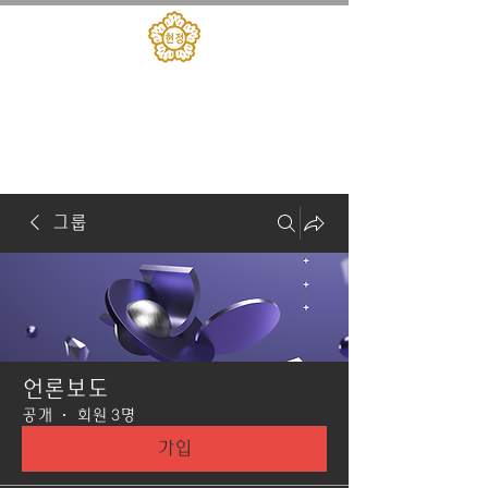
대한민국헌정회
​헌정아카데미
그룹
언론보도
공개
·
회원 3명
가입