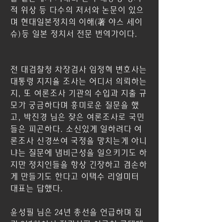
적 위상 등 다수의 저서와 논문이 있으
며 현대일본정치의 이해(著 야스 세이
슈)등 일본 정치서 전문 번역가이다.
전 대검찰청 차장검사 임정혁 변호사는 
대통령 지지율 조사는 어디서 의뢰하는
지, 또 여론조사 기관의 수입과 지출 규
모가 궁금하다며 흥미로운 질문을 했
고, 박진경 님은 잦은 여론조사로 국민
들은 피곤하다. 소신있게 일하려다 여
론조사 신경쓰여 국정을 망치는게 아니
냐는 질문에 냄비근성을 일으키기도 하
지만 정치인들을 항상 긴장하고 겸손하
게 만들기도 한다고 이택수 리얼미터 
대표는 답했다.
윤성필 님은 24년 총선을 언급하며 집