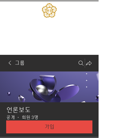
대한민국헌정회
​헌정아카데미
그룹
언론보도
공개
·
회원 3명
가입