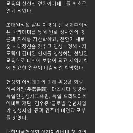
교육의 산실인 정치아카데미를 최초로 
열게 되었다.
초대원장을 맡은 이병석 전 국회부의장
은 아카데미를 통해 원로 정치인의 경
륜과 지혜를 자산화하고, 전환기 새로
운 시대정신을 갖추고 인성·정책·지
도력이 겸비된 인재를 양성하는 선별된 
교육으로 나라에 보탬이 되고 지역사회
에 필요한 일꾼이 배출되길 희망했다.
헌정회 아카데미의 미래 위상을 화랑, 
악록서원(岳麓書院), 마츠시타 정경숙, 
독일연방정치교육원, 독일 프리드리히 
에버트 재단, 김우중 ‘글로벌 청년사업
가 양성사업’ 등과 견주며 비전과 포부
를 밝혔다.
대한민국헌정회 정치아카데미 첫 강의