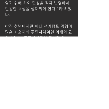
얻기 위해 샤이 현상을 적극 반영하여 
민감한 표심을 잠재워야 한다.”라고 했
다.
아직 청년이지만 이미 선거캠프 경험이 
많은 서울지역 주민자치위원 이재혁 교
육생은 “여론조사기관이 많아짐에 따라 
전문성이 부족한 조사 결과가 언론기관
에 많이 인용되고 있다고 생각합니다. 
이를 억제할 기준(최소 표본 수 등)이 
세워져 신뢰도가 부족한 조사를 막아야 
한다고 생각합니다.”라고 여론조사기관
에 대한 감시, 평가 부분에 대한 중요한 
의견을 말했다.
단윤배 님은 정치편향성이 여론조사에 
영향을 미쳐 조작가능성이 있는게 아닌
가? 길거리 여론조사에 대한 궁금증을 
물었고, 최정민 님은 요일, 시간, 성별