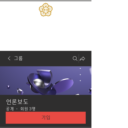
대한민국헌정회
​헌정아카데미
그룹
언론보도
공개
·
회원 3명
가입