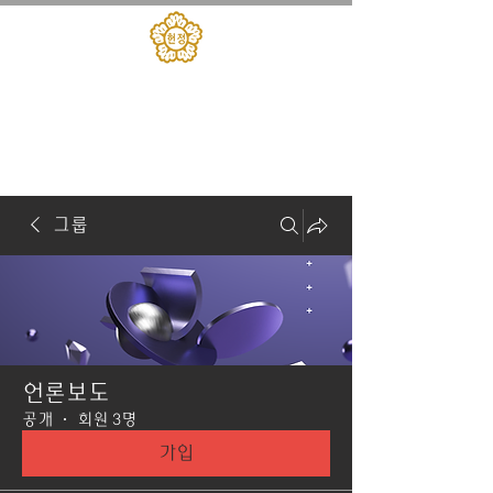
대한민국헌정회
​헌정아카데미
그룹
언론보도
공개
·
회원 3명
가입