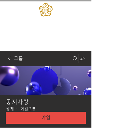
대한민국헌정회
​헌정아카데미
그룹
공지사항
공개
·
회원 2명
가입