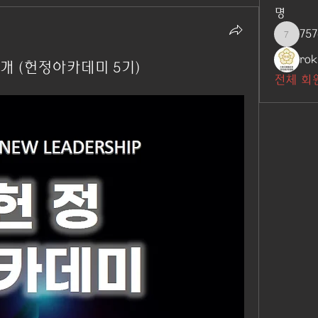
명
757
7576618
ro
소개 (헌정아카데미 5기)
전체 회원