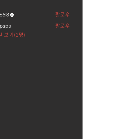
6618
팔로우
kpspa
팔로우
 보기(2명)