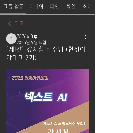
그룹 활동
미디어
파일
회원
소개
뒤로
7576618
7576618
2025년 9월 16일
[제1강] 강시철 교수님 (헌정아
카데미 7기)