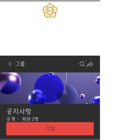
대한민국헌정회
​헌정아카데미
그룹
공지사항
공개
·
회원 2명
가입