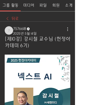
그룹 활동
미디어
파일
회원
소개
뒤로
7576618
7576618
2025년 5월 14일
[제10강] 강시철 교수님 (헌정아
카데미 6기)