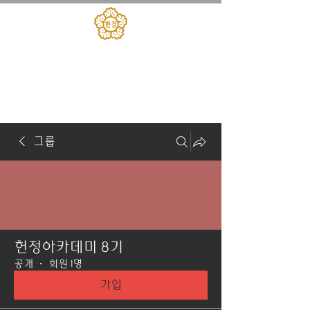
대한민국헌정회
​헌정아카데미
그룹
헌정아카데미 8기
공개
·
회원 1명
가입