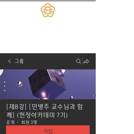
대한민국헌정회
​헌정아카데미
그룹
[제8강] [민병주 교수님과 함
께] (헌정아카데미 7기)
공개
·
회원 3명
가입