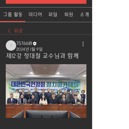
그룹 활동
미디어
파일
회원
소개
뒤로
7576618
7576618
2024년 1월 9일
제12강 정대철 교수님과 함께