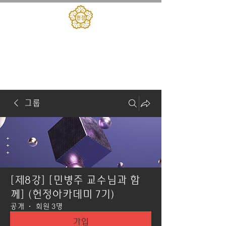
대한민국헌정회
​헌정아카데미
그룹
[제8강] [민병주 교수님과 함
께] (헌정아카데미 7기)
공개
·
회원 3명
가입