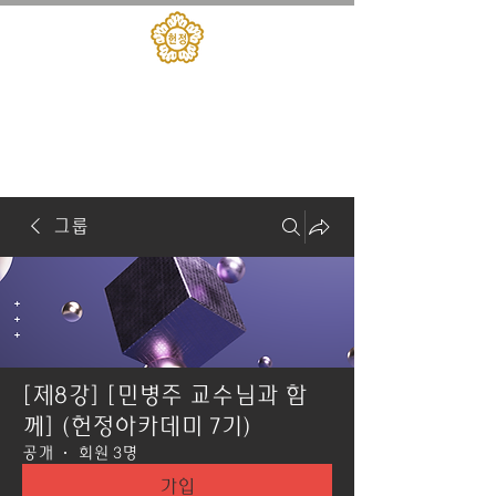
대한민국헌정회
​헌정아카데미
그룹
[제8강] [민병주 교수님과 함
께] (헌정아카데미 7기)
공개
·
회원 3명
가입