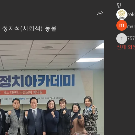
명
ro
man
로 정치적(사회적) 동물
757
7576618
전체 회원