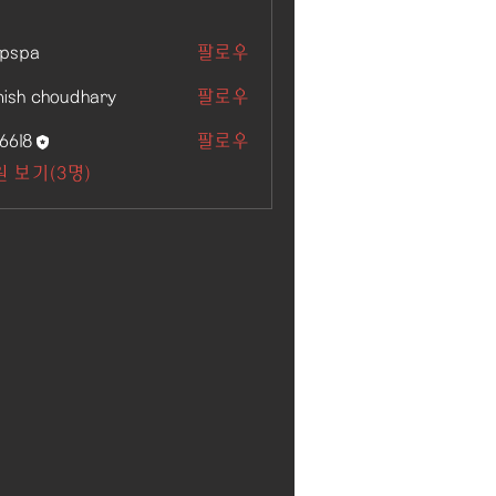
kpspa
팔로우
ish choudhary
팔로우
6618
팔로우
 보기(3명)