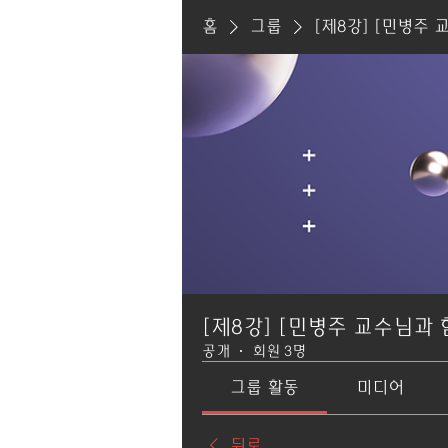
홈
그룹
[제8강] [민병주 
[제8강] [민병주 교수님과 
공개
·
회원 3명
그룹 활동
미디어
뒤로