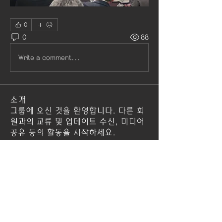
0
0
88
Write a comment...
소개
그룹에 오신 것을 환영합니다. 다른 회
원과의 교류 및 업데이트 수신, 미디어
공유 등의 활동을 시작하세요.
명
rokpspa
팔로우
manish choudhary
팔로우
7576618
팔로우
7576618