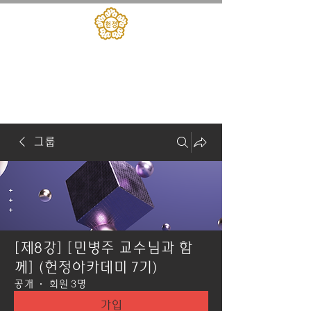
대한민국헌정회
​헌정아카데미
그룹
[제8강] [민병주 교수님과 함
께] (헌정아카데미 7기)
공개
·
회원 3명
가입