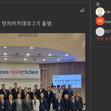
명
ro
man
 정치아카데미 2기 출범
757
7576618
전체 회원