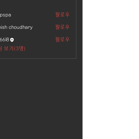
kpspa
팔로우
ish choudhary
팔로우
6618
팔로우
 보기(3명)