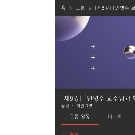
홈
그룹
[제8강] [민병주 
[제8강] [민병주 교수님과 
공개
·
회원 3명
그룹 활동
미디어
뒤로