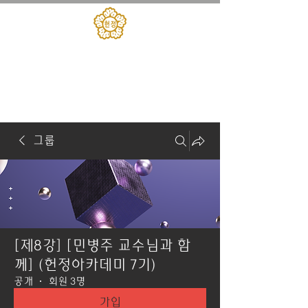
대한민국헌정회
​헌정아카데미
그룹
[제8강] [민병주 교수님과 함
께] (헌정아카데미 7기)
공개
·
회원 3명
가입