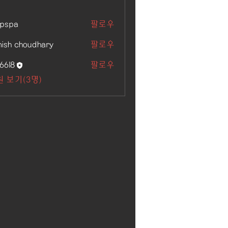
kpspa
팔로우
ish choudhary
팔로우
6618
팔로우
 보기(3명)