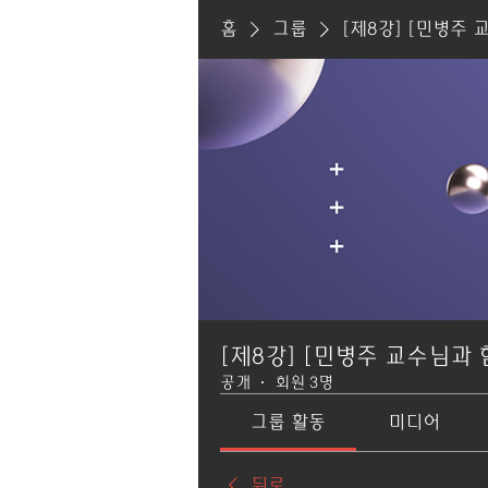
홈
그룹
[제8강] [민병주 
[제8강] [민병주 교수님과 
공개
·
회원 3명
그룹 활동
미디어
뒤로