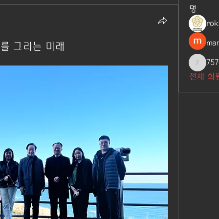
명
ro
man
나를 그리는 미래
757
7576618
전체 회원