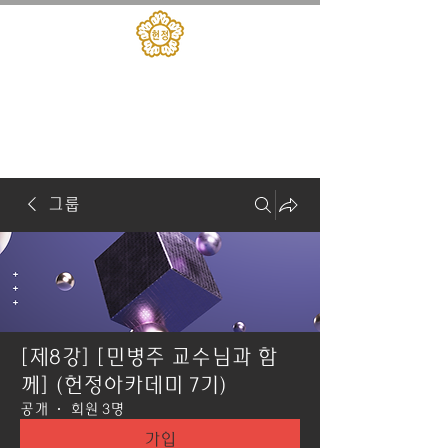
대한민국헌정회
​헌정아카데미
그룹
[제8강] [민병주 교수님과 함
께] (헌정아카데미 7기)
공개
·
회원 3명
가입