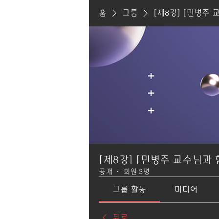
홈
그룹
[제8강] [민병주 
[제8강] [민병주 교수님과 
공개
·
회원 3명
그룹 활동
미디어
뒤로