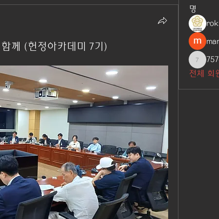
명
ro
man
 함께 (헌정아카데미 7기)
757
7576618
전체 회원