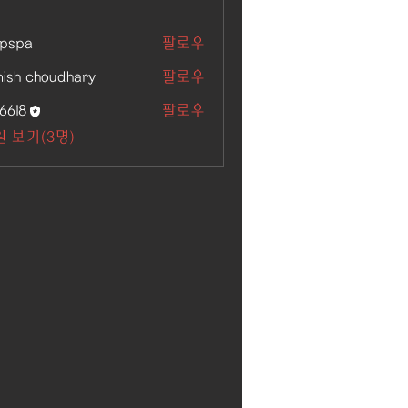
kpspa
팔로우
ish choudhary
팔로우
6618
팔로우
 보기(3명)