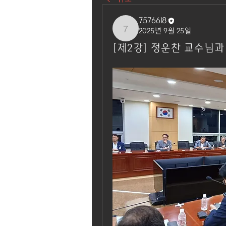
7576618
2025년 9월 25일
7576618
[제2강] 정운찬 교수님과